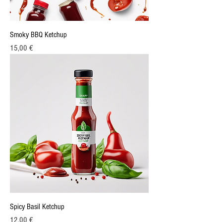
Smoky BBQ Ketchup
Prix
15,00 €
Spicy Basil Ketchup
Prix
12,00 €